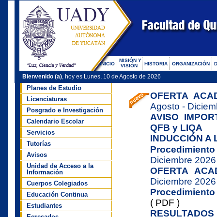
MISIÓN Y
INICIO
HISTORIA
ORGANIZACIÓN
VISIÓN
Bienvenido (a)
, hoy es Lunes, 10 de Agosto de 2026
Planes de Estudio
Licenciaturas
Posgrado e Investigación
Calendario Escolar
Servicios
Tutorías
Avisos
Unidad de Acceso a la
Información
Cuerpos Colegiados
Educación Continua
Estudiantes
Egresados