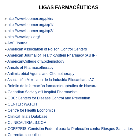
LIGAS FARMACÉUTICAS
»
http://www.boomer.org/pkin/
»
http://www.boomer.org/c/p1/
»
http://www.boomer.org/c/p2/
»
http://www.lapk.org/
»
AAC Journal
»
American Association of Poison Control Centers
»
American Journal of Health-System Pharmacy (AJHP)
»
AmericanCollege of Epidemiology
»
Annals of Pharmacotherapy
»
Antimicrobial Agents and Chemotherapy
»
Asociación Mexicana de la Industria Fitosanitaria AC
»
Boletín de información farmacoterapéutica de Navarra
»
Canadian Society of Hospital Pharmacists
»
CDC: Centers for Disease Control and Prevention
»
CENTER WATCH
»
Centre for Health Economics
»
Clinical Trials Database
»
CLINICALTRIALS.COM
»
COFEPRIS: Comisión Federal para la Protección contra Riesgos Sanitarios
»
Correofarmaceutico