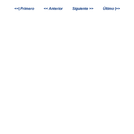
<<| Primero
<< Anterior
Siguiente >>
Último |>>